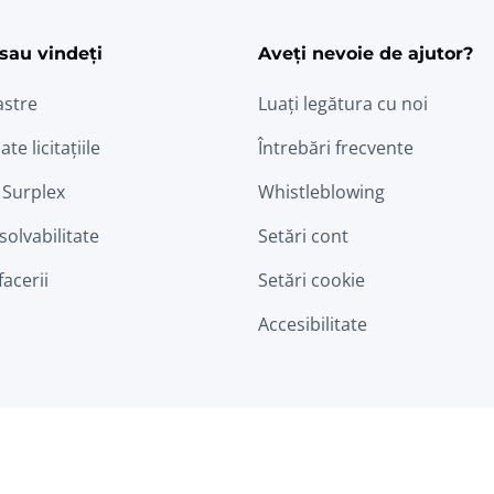
sau vindeți
Aveți nevoie de ajutor?
astre
Luați legătura cu noi
ate licitațiile
Întrebări frecvente
 Surplex
Whistleblowing
nsolvabilitate
Setări cont
facerii
Setări cookie
Accesibilitate