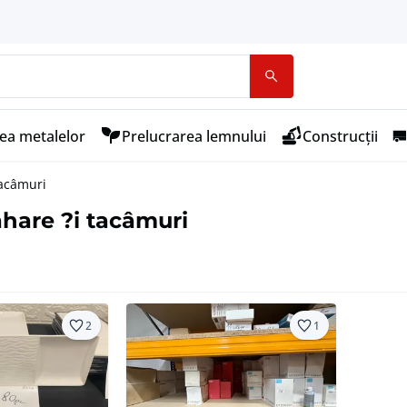
ea metalelor
Prelucrarea lemnului
Construcții
tacâmuri
ahare ?i tacâmuri
2
1