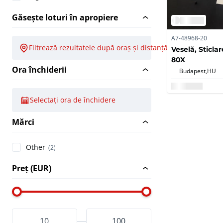
Găsește loturi în apropiere
A7-48968-20
Filtrează rezultatele după oraș și distanță
Veselă, Sticla
80X
Ora închiderii
Budapest,
HU
Selectați ora de închidere
Mărci
Other
(2)
Preț (EUR)