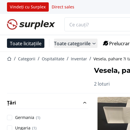
Vindeți cu Surplex
Direct sales
Bara de căutare
Pagina de start
Toate licitațiile
Toate categoriile
Prelucrar
Pagina de start
Categorii
Ospitalitate
Inventar
Vesela, pahare ?i 
Vesela, p
2 loturi
Țări
Germania
(1)
Ungaria
(1)