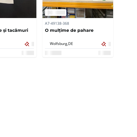
A7-49138-368
re și tacâmuri
O mulțime de pahare
Wolfsburg,
DE