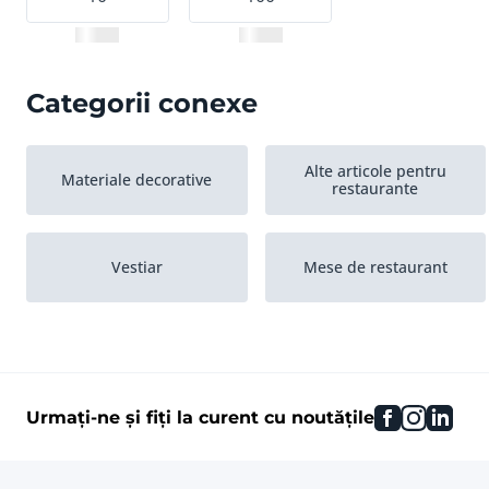
Categorii conexe
Alte articole pentru
Materiale decorative
restaurante
Vestiar
Mese de restaurant
facebook
instag
link
Urmați-ne și fiți la curent cu noutățile