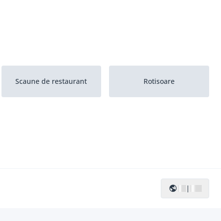
Scaune de restaurant
Rotisoare
|