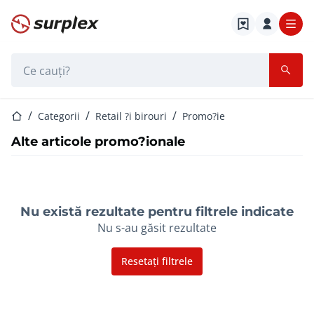
Pagina de start
Bara de căutare
Pagina de start
Categorii
Retail ?i birouri
Promo?ie
Alte articole promo?ionale
Nu există rezultate pentru filtrele indicate
Nu s-au găsit rezultate
Resetați filtrele