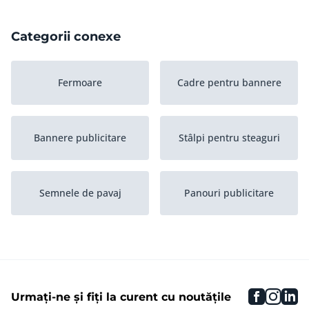
Categorii conexe
Fermoare
Cadre pentru bannere
Bannere publicitare
Stâlpi pentru steaguri
Semnele de pavaj
Panouri publicitare
Steaguri publicitare
Steaguri
arhiva
faceboo
inst
li
Urmați-ne și fiți la curent cu noutățile
Panouri publicitare
Bannere