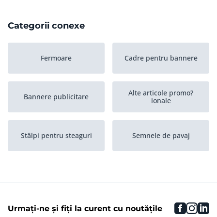
Categorii conexe
Fermoare
Cadre pentru bannere
Alte articole promo?
Bannere publicitare
ionale
Stâlpi pentru steaguri
Semnele de pavaj
Steaguri publicitare
Panouri publicitare
arhiva
faceboo
inst
li
Urmați-ne și fiți la curent cu noutățile
Steaguri
Panouri publicitare