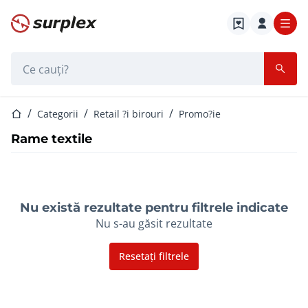
Pagina de start
Bara de căutare
Pagina de start
Categorii
Retail ?i birouri
Promo?ie
Rame textile
Nu există rezultate pentru filtrele indicate
Nu s-au găsit rezultate
Resetați filtrele