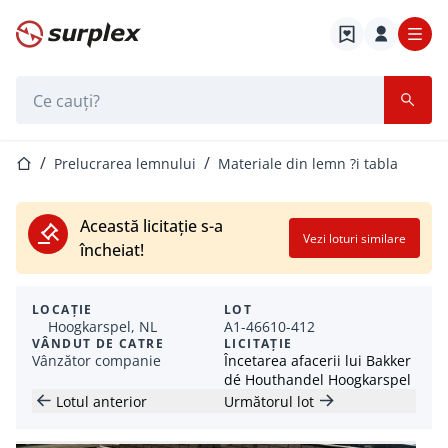
Pagina de start
Bara de căutare
Pagina de start
Prelucrarea lemnului
Materiale din lemn ?i tabla
Această licitație s-a
Vezi loturi similare
încheiat!
LOCAȚIE
LOT
Hoogkarspel, NL
A1-46610-412
VÂNDUT DE CATRE
LICITAȚIE
Vânzător companie
Încetarea afacerii lui Bakker
dé Houthandel Hoogkarspel
Lotul anterior
Următorul lot