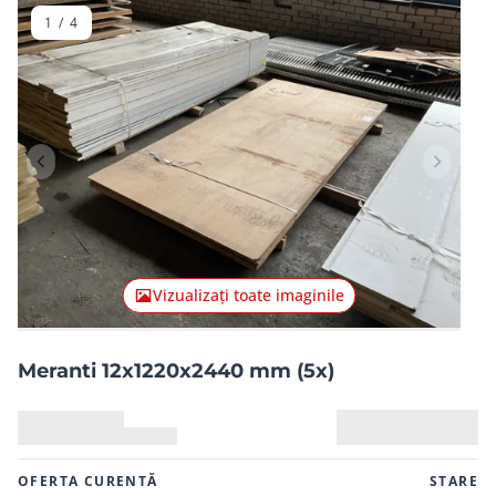
1
/
4
Articolul anterior
Articolu
Vizualizați toate imaginile
Meranti 12x1220x2440 mm (5x)
OFERTA CURENTĂ
STARE