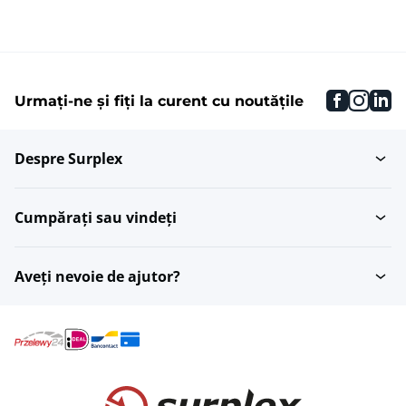
faceboo
inst
li
Urmați-ne și fiți la curent cu noutățile
Despre Surplex
Cumpărați sau vindeți
Aveți nevoie de ajutor?