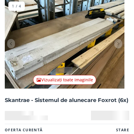
1
/
4
Articolul anterior
Articolu
Vizualizați toate imaginile
Skantrae - Sistemul de alunecare Foxrot (6x)
OFERTA CURENTĂ
STARE