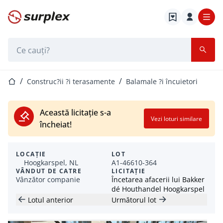
Pagina de start
Bara de căutare
Pagina de start
Construc?ii ?i terasamente
Balamale ?i încuietori
Această licitație s-a
Vezi loturi similare
încheiat!
LOCAȚIE
LOT
Hoogkarspel, NL
A1-46610-364
VÂNDUT DE CATRE
LICITAȚIE
Vânzător companie
Încetarea afacerii lui Bakker
dé Houthandel Hoogkarspel
Lotul anterior
Următorul lot