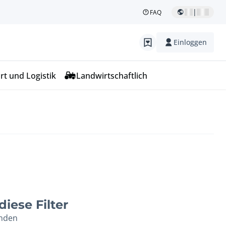
|
FAQ
Einloggen
rt und Logistik
Landwirtschaftlich
iese Filter
unden