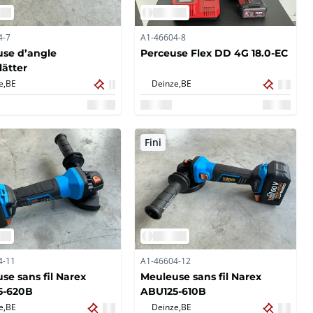
4-7
A1-46604-8
se d’angle
Perceuse Flex DD 4G 18.0-EC
lätter
e,
BE
Deinze,
BE
Fini
4-11
A1-46604-12
se sans fil Narex
Meuleuse sans fil Narex
5-620B
ABU125-610B
e,
BE
Deinze,
BE