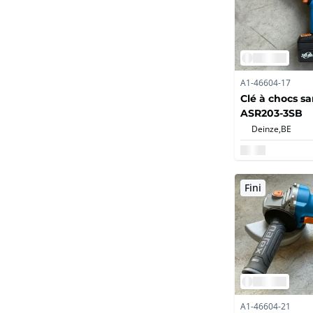
A1-46604-17
Clé à chocs sa
ASR203-3SB
Deinze,
BE
Fini
A1-46604-21