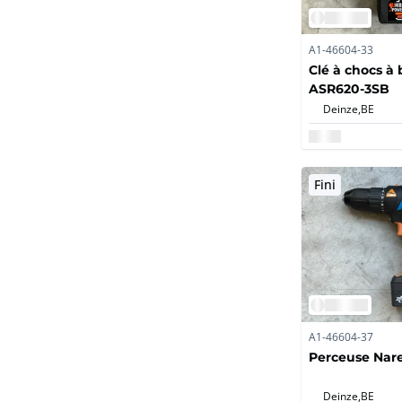
A1-46604-33
Clé à chocs à 
ASR620-3SB
Deinze,
BE
Fini
A1-46604-37
Perceuse Nar
Deinze,
BE