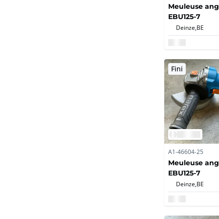
Meuleuse ang
EBU125-7
Deinze,
BE
Fini
A1-46604-25
Meuleuse ang
EBU125-7
Deinze,
BE