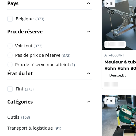
Pays
Fini
Belgique
(373)
Prix de réserve
Voir tout
(
373
)
Pas de prix de réserve
A1-46604-1
(
372
)
Meuleur à tub
Prix de réserve non atteint
(
1
)
Rohn Rohn 80
État du lot
Deinze,
BE
Fini
(373)
Fini
Catégories
Outils
(163)
Transport & logistique
(91)