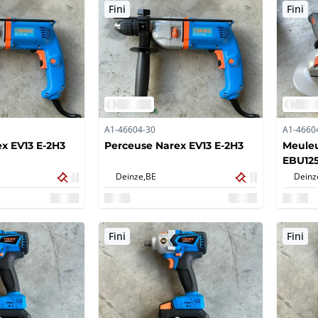
Fini
Fini
A1-46604-30
A1-4660
x EV13 E-2H3
Perceuse Narex EV13 E-2H3
Meuleu
EBU125
Deinze,
BE
Deinz
Fini
Fini