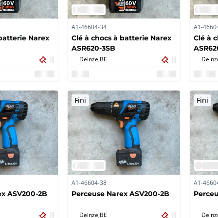
A1-46604-34
A1-4660
batterie Narex
Clé à chocs à batterie Narex
Clé à 
ASR620-3SB
ASR62
Deinze,
BE
Deinz
Fini
Fini
A1-46604-38
A1-4660
ex ASV200-2B
Perceuse Narex ASV200-2B
Perce
Deinze,
BE
Deinz