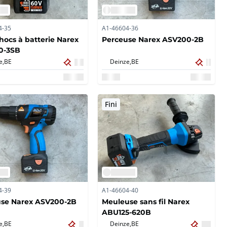
4-35
A1-46604-36
chocs à batterie Narex
Perceuse Narex ASV200-2B
0-3SB
e,
BE
Deinze,
BE
Fini
4-39
A1-46604-40
use Narex ASV200-2B
Meuleuse sans fil Narex
ABU125-620B
e,
BE
Deinze,
BE