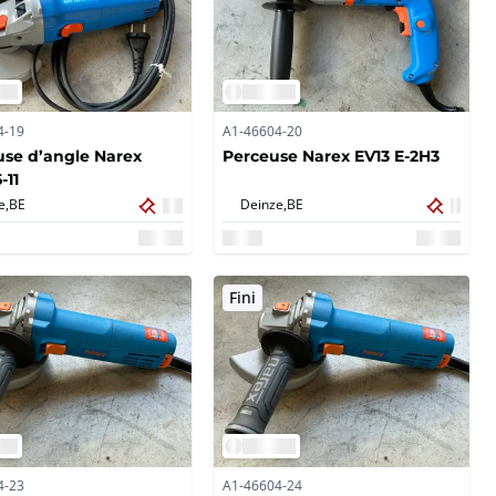
4-19
A1-46604-20
se d’angle Narex
Perceuse Narex EV13 E-2H3
-11
e,
BE
Deinze,
BE
Fini
4-23
A1-46604-24