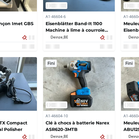
A1-46604-6
A1-4660
onçon Imet GBS
Eisenblätter Band-It 1100
Meuleu
Machine à lime à courroie
Eisenb
professionnelle
Deinze,
BE
Deinz
Fini
Fini
A1-46604-10
A1-4660
PTX Compact
Clé à chocs à batterie Narex
Meuleu
l Polisher
ASR620-3MTB
ABU12
Deinze,
BE
Deinz