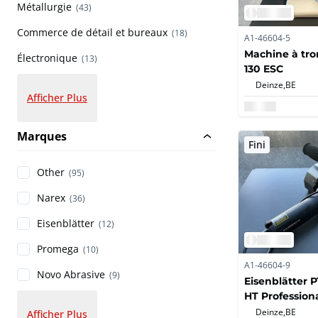
Métallurgie
(43)
Commerce de détail et bureaux
(18)
A1-46604-5
Machine à tr
Électronique
(13)
130 ESC
Deinze,
BE
Afficher Plus
Marques
Fini
Other
(95)
Narex
(36)
Eisenblätter
(12)
Promega
(10)
A1-46604-9
Novo Abrasive
(9)
Eisenblätter 
HT Professiona
Deinze,
BE
Afficher Plus