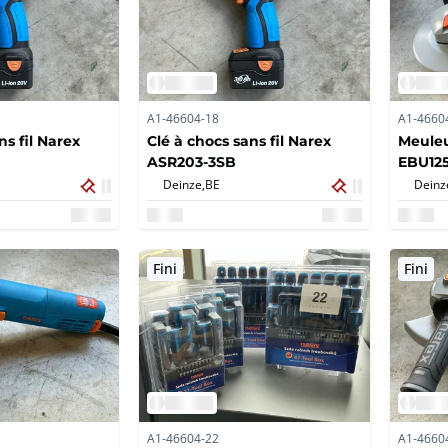
A1-46604-18
A1-4660
ns fil Narex
Clé à chocs sans fil Narex
Meuleu
ASR203-3SB
EBU125
Deinze,
BE
Deinz
Fini
Fini
A1-46604-22
A1-4660