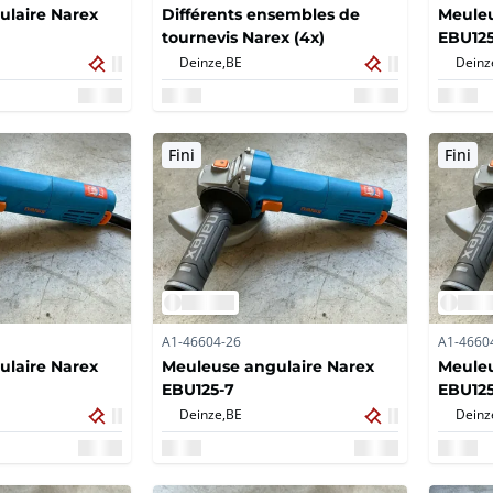
ulaire Narex
Différents ensembles de
Meuleu
tournevis Narex (4x)
EBU125
Deinze,
BE
Deinz
Fini
Fini
A1-46604-26
A1-4660
ulaire Narex
Meuleuse angulaire Narex
Meuleu
EBU125-7
EBU125
Deinze,
BE
Deinz