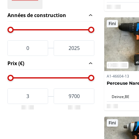
Années de construction
Fini
Prix (€)
A1-46604-13
Perceuse Nar
Deinze,
BE
Fini