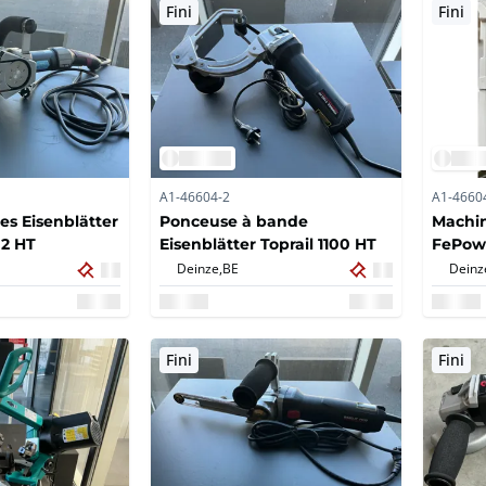
Fini
Fini
A1-46604-2
A1-4660
es Eisenblätter
Ponceuse à bande
Machin
2 HT
Eisenblätter Toprail 1100 HT
FePowe
Deinze,
BE
Deinz
Fini
Fini