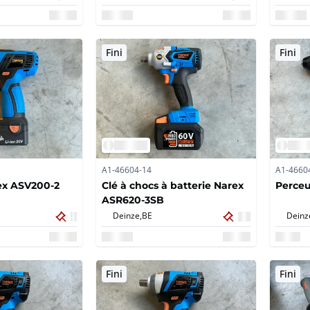
Fini
Fini
A1-46604-14
A1-4660
ex ASV200-2
Clé à chocs à batterie Narex
Perce
ASR620-3SB
Deinze,
BE
Deinz
Fini
Fini