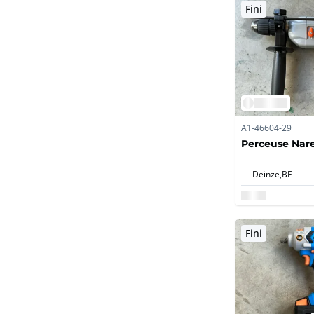
Fini
A1-46604-29
Perceuse Nare
Deinze,
BE
Fini