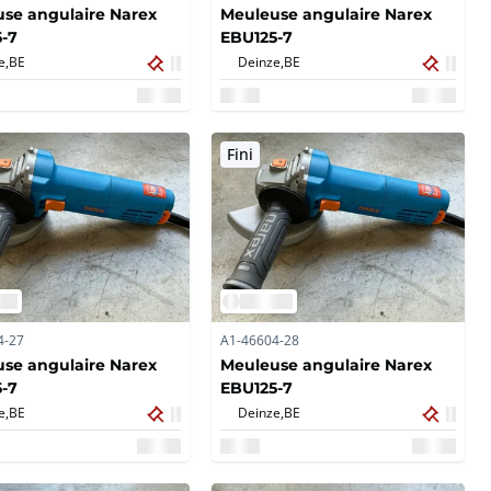
se angulaire Narex
Meuleuse angulaire Narex
-7
EBU125-7
e,
BE
Deinze,
BE
Fini
4-27
A1-46604-28
se angulaire Narex
Meuleuse angulaire Narex
-7
EBU125-7
e,
BE
Deinze,
BE