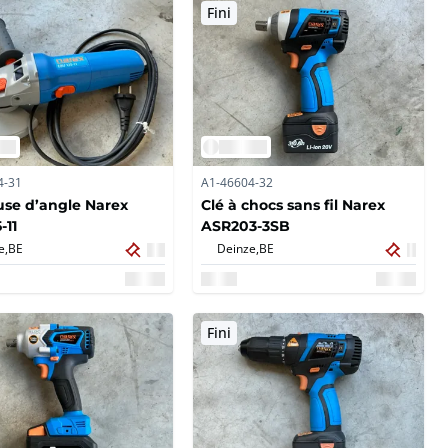
Fini
4-31
A1-46604-32
se d’angle Narex
Clé à chocs sans fil Narex
-11
ASR203-3SB
e,
BE
Deinze,
BE
Fini