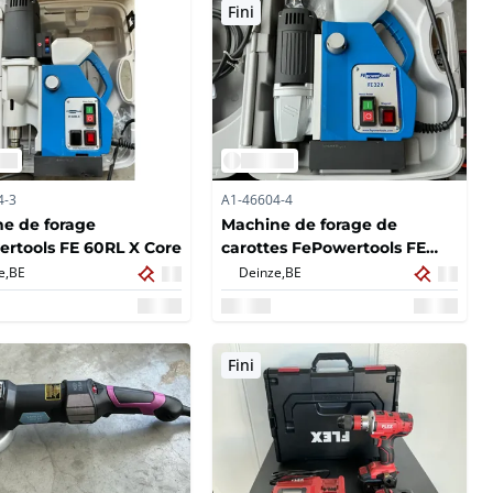
Fini
4-3
A1-46604-4
e de forage
Machine de forage de
rtools FE 60RL X Core
carottes FePowertools FE
32X
e,
BE
Deinze,
BE
Fini