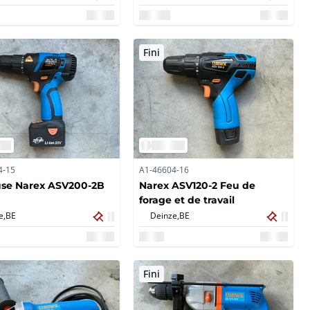
Fini
4-15
A1-46604-16
use Narex ASV200-2B
Narex ASV120-2 Feu de
forage et de travail
e,
BE
Deinze,
BE
Fini