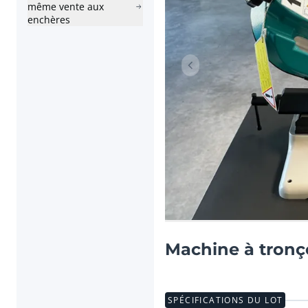
même vente aux
enchères
Lot précédent
Machine à tronç
SPÉCIFICATIONS DU LOT