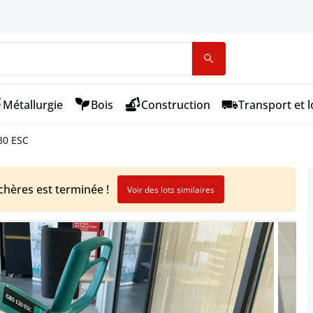
Métallurgie
Bois
Construction
Transport et l
30 ESC
chères est terminée !
Voir des lots similaires