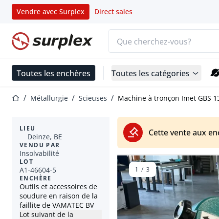
Vendre avec Surplex
Direct sales
Barre de recherche
Page d'accueil
Toutes les enchères
Toutes les catégories
Page d'accueil
Métallurgie
Scieuses
Machine à tronçon Imet GBS 1
LIEU
Cette vente aux en
Deinze, BE
VENDU PAR
Insolvabilité
LOT
A1-46604-5
1
/
3
ENCHÈRE
Outils et accessoires de
soudure en raison de la
faillite de VAMATEC BV
Lot suivant de la