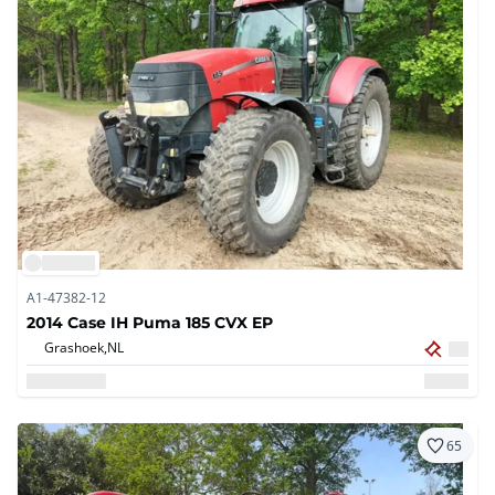
A1-47382-12
2014 Case IH Puma 185 CVX EP
Grashoek,
NL
65