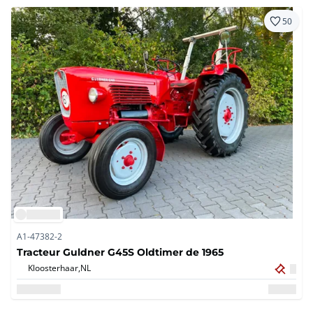
50
A1-47382-2
Tracteur Guldner G45S Oldtimer de 1965
Kloosterhaar,
NL