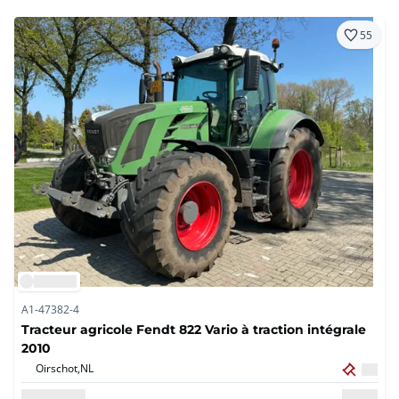
55
A1-47382-4
Tracteur agricole Fendt 822 Vario à traction intégrale
2010
Oirschot,
NL