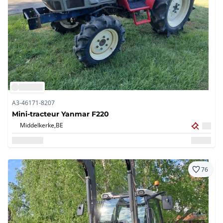
A3-46171-8207
Mini-tracteur Yanmar F220
Middelkerke,
BE
76