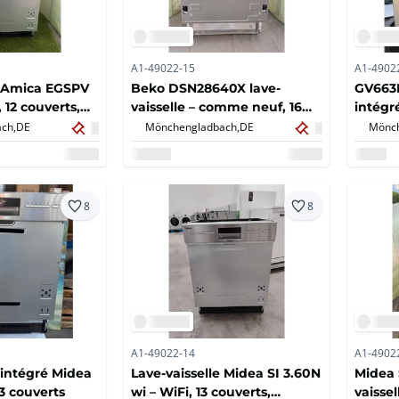
A1-49022-15
A1-4902
e Amica EGSPV
Beko DSN28640X lave-
GV663D
 12 couverts,
vaisselle – comme neuf, 16
intégr
couverts, classe énergétique
ch,
DE
Mönchengladbach,
DE
Mönch
C
8
8
A1-49022-14
A1-4902
 intégré Midea
Lave-vaisselle Midea SI 3.60N
Midea 
3 couverts
wi – WiFi, 13 couverts,
vaisse