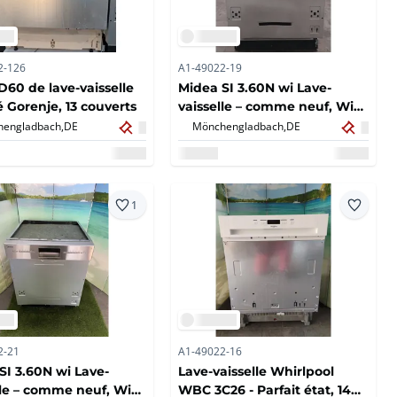
2-126
A1-49022-19
60 de lave-vaisselle
Midea SI 3.60N wi Lave-
é Gorenje, 13 couverts
vaisselle – comme neuf, WiFi,
13 couverts
engladbach,
DE
Mönchengladbach,
DE
1
2-21
A1-49022-16
SI 3.60N wi Lave-
Lave-vaisselle Whirlpool
lle – comme neuf, WiFi,
WBC 3C26 - Parfait état, 14