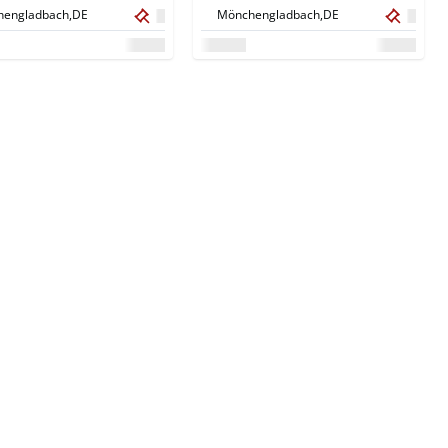
verts
couverts, 6e sens
engladbach,
DE
Mönchengladbach,
DE