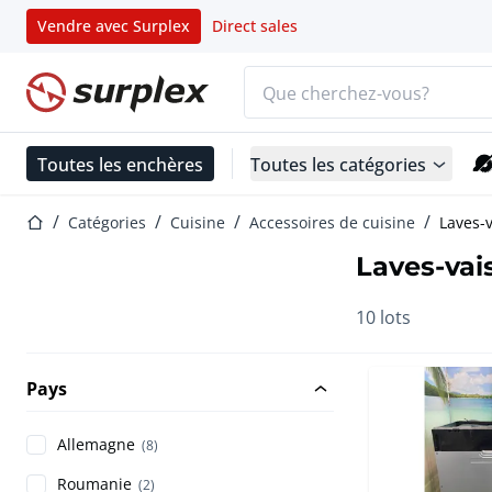
Vendre avec Surplex
Direct sales
Barre de recherche
Page d'accueil
Toutes les enchères
Toutes les catégories
Page d'accueil
Catégories
Cuisine
Accessoires de cuisine
Laves-v
Laves-vais
10 lots
Pays
Allemagne
(8)
Roumanie
(2)