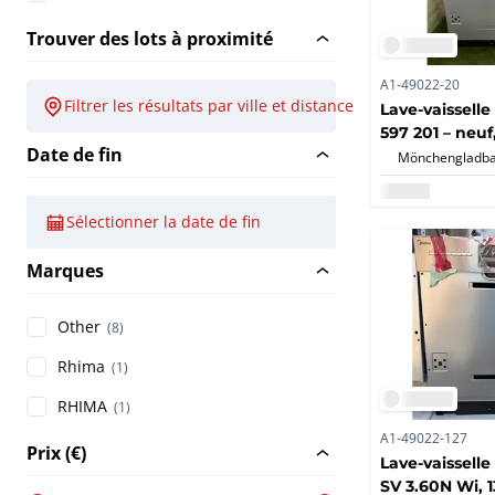
Trouver des lots à proximité
A1-49022-20
Filtrer les résultats par ville et distance
Lave-vaissell
597 201 – neuf,
Date de fin
AquaStop
Mönchengladba
Sélectionner la date de fin
Marques
Other
(8)
Rhima
(1)
RHIMA
(1)
A1-49022-127
Prix (€)
Lave-vaisselle
SV 3.60N Wi, 1