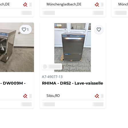
entièrement fonctionnel
13 cou
ch,
DE
Mönchengladbach,
DE
Mönch
1
A7-49077-13
 - DW009M -
RHIMA - DR52 - Lave-vaisselle
Sibiu,
RO