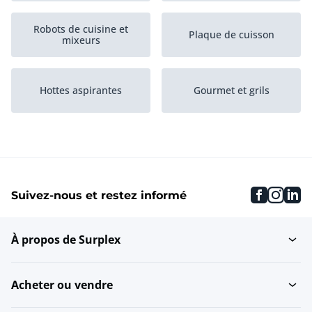
Robots de cuisine et
Plaque de cuisson
mixeurs
Hottes aspirantes
Gourmet et grils
Mixeurs et
Grille-pain et machines
centrifugeuses à jus
à...
faceboo
inst
li
Suivez-nous et restez informé
Machines à café et
Friteuses pour l'horeca
expresso
À propos de Surplex
Pesage et mesure
Four à pain
Acheter ou vendre
Fours à micro-ondes et
Appareils de cuisson à la