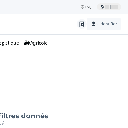
|
FAQ
S'identifier
ogistique
Agricole
filtres donnés
vé