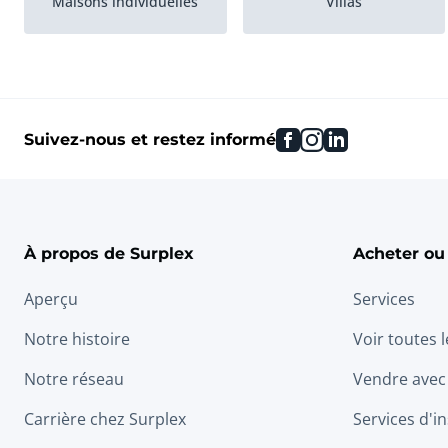
Maisons individuelles
Villas
Logement inférieur +
Logements au bord de
supérieur
l'eau
facebook
instagram
linkedin
Suivez-nous et restez informé
Fermes
Bateaux-logements
À propos de Surplex
Acheter ou
Aperçu
Services
Notre histoire
Voir toutes 
Notre réseau
Vendre avec
Carrière chez Surplex
Services d'in