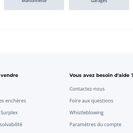
Maisonnette
Garages
Maisons individuelles
Maisons en terrasse
(BE)
Construction neuve
Chalet
 vendre
Vous avez besoin d'aide 
Contactez-nous
les enchères
Foire aux questions
 Surplex
Whistleblowing
solvabilité
Paramètres du compte