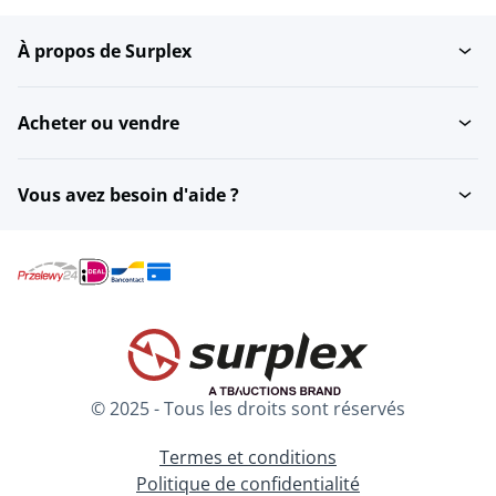
À propos de Surplex
Maisons de ville
Maisons individuelles
Acheter ou vendre
Maisons individuelles
Villas
Vous avez besoin d'aide ?
Maisonnette
Garages
Immobilier résidentiel
Terrains constructibles
© 2025 - Tous les droits sont réservés
Logement inférieur +
Logements au bord de
supérieur
l'eau
Termes et conditions
Politique de confidentialité