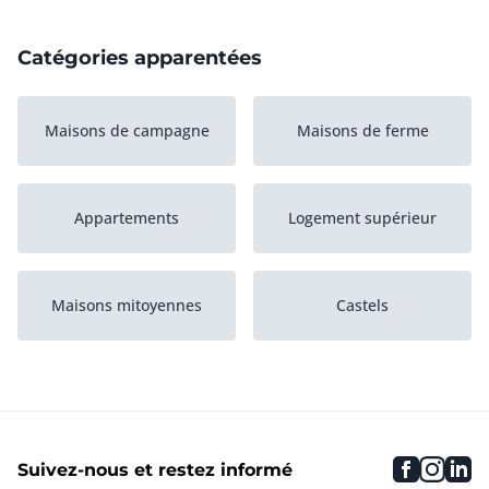
Catégories apparentées
Maisons de campagne
Maisons de ferme
Appartements
Logement supérieur
Maisons mitoyennes
Castels
Bungalows
Maisons jumelées (BE)
faceboo
inst
li
Suivez-nous et restez informé
Autres biens
Logement inférieur
immobiliers