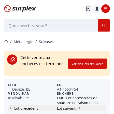
Page d'accueil
Barre de recherche
Page d'accueil
Métallurgie
Scieuses
Cette vente aux
enchères est terminée
Voir des lots similaires
!
LIEU
LOT
Deinze, BE
A1-46604-54
VENDU PAR
ENCHÈRE
Insolvabilité
Outils et accessoires de
soudure en raison de la
faillite de VAMATEC BV
Lot précédent
Lot suivant