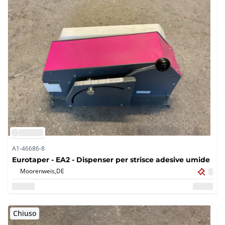
A1-46686-8
Eurotaper - EA2 - Dispenser per strisce adesive umide
Moorenweis,
DE
Chiuso