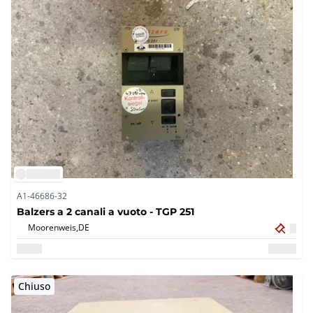
A1-46686-32
Balzers a 2 canali a vuoto - TGP 251
Moorenweis,
DE
Chiuso