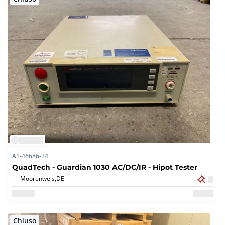
A1-46686-24
QuadTech - Guardian 1030 AC/DC/IR - Hipot Tester
Moorenweis,
DE
Chiuso