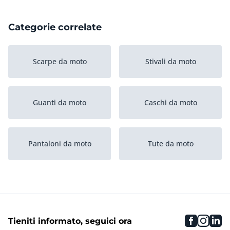
Categorie correlate
Scarpe da moto
Stivali da moto
Guanti da moto
Caschi da moto
Pantaloni da moto
Tute da moto
faceboo
inst
li
Tieniti informato, seguici ora