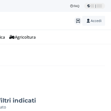
|
FAQ
Accedi
ica
Agricoltura
ltri indicati
vato