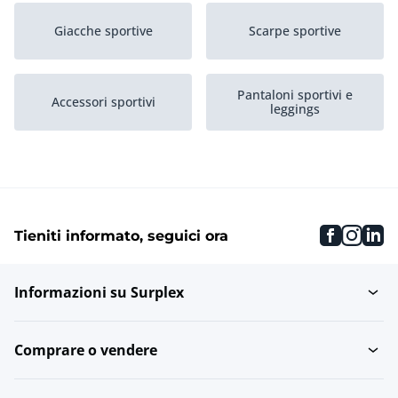
Giacche sportive
Scarpe sportive
Pantaloni sportivi e
Accessori sportivi
leggings
Tute da ginnastica
Maglie e top sportivi
faceboo
inst
li
Tieniti informato, seguici ora
Informazioni su Surplex
Comprare o vendere