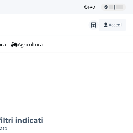
|
FAQ
Accedi
ica
Agricoltura
ltri indicati
vato