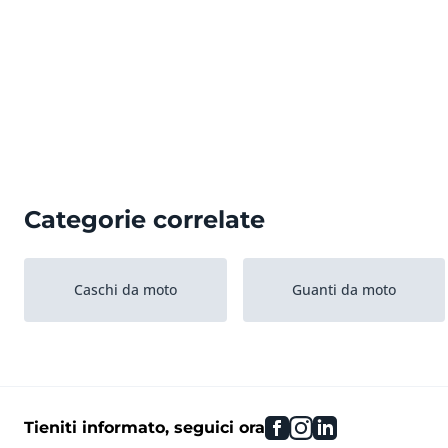
Categorie correlate
Caschi da moto
Guanti da moto
facebook
instagram
linkedin
Tieniti informato, seguici ora