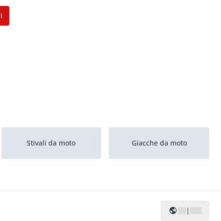
i
Stivali da moto
Giacche da moto
|