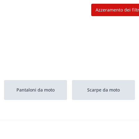
Azzeramento dei filtr
Pantaloni da moto
Scarpe da moto