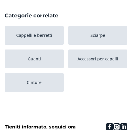
Categorie correlate
Cappelli e berretti
Sciarpe
Guanti
Accessori per capelli
Cinture
faceboo
inst
li
Tieniti informato, seguici ora