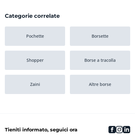
Categorie correlate
Pochette
Borsette
Shopper
Borse a tracolla
Zaini
Altre borse
Borse
faceboo
inst
li
Tieniti informato, seguici ora