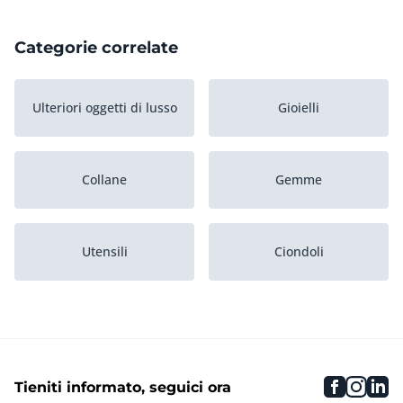
Categorie correlate
Ulteriori oggetti di lusso
Gioielli
Collane
Gemme
Utensili
Ciondoli
cristalli
Gemelli
faceboo
inst
li
Tieniti informato, seguici ora
Orecchini
Set di gioielli