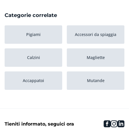
Categorie correlate
Pigiami
Accessori da spiaggia
Calzini
Magliette
Accappatoi
Mutande
Costumi e pantaloncini
Maglie da surf e articoli
da bagno
in lycra
faceboo
inst
li
Tieniti informato, seguici ora