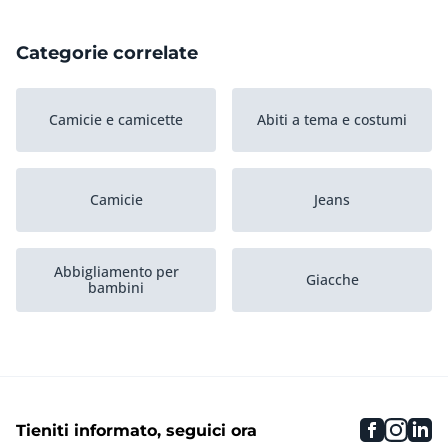
Categorie correlate
Camicie e camicette
Abiti a tema e costumi
Camicie
Jeans
Abbigliamento per
Giacche
bambini
Pantaloni
Maglioni e gilet
faceboo
inst
li
Tieniti informato, seguici ora
Accessori