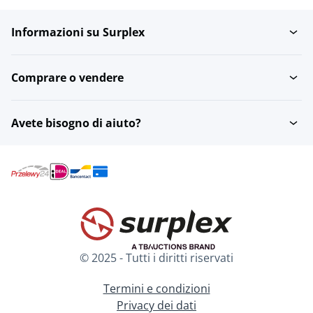
Informazioni su Surplex
Piante perenni
Alberi perenni
Comprare o vendere
Altri alberi, piante e vasi
Alberi capitozzati
Avete bisogno di aiuto?
Alberi con chioma a
Siepi
palla
Ulivi
Alberi sempreverdi
© 2025 - Tutti i diritti riservati
Vasi per piante da
Alberi a più fusti
esterno
Termini e condizioni
Privacy dei dati