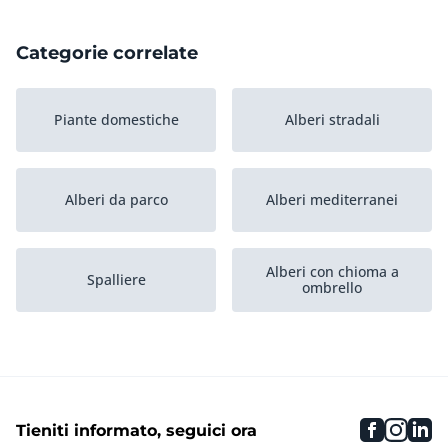
Categorie correlate
Piante domestiche
Alberi stradali
Alberi da parco
Alberi mediterranei
Alberi con chioma a
Spalliere
ombrello
Salici piangenti
Alberi a colonna
faceboo
inst
li
Tieniti informato, seguici ora
Conifere
Alberi da frutta