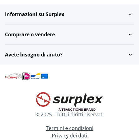
Informazioni su Surplex
Modem
Software
Comprare o vendere
Cover e custodie
Stampanti e scanner
Avete bisogno di aiuto?
Archivio
WiFi, router e switch
Supporti per tablet
Server
© 2025 - Tutti i diritti riservati
Computer portatile
Cuffie
Termini e condizioni
Privacy dei dati