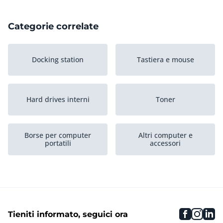
Categorie correlate
Docking station
Tastiera e mouse
Hard drives interni
Toner
Borse per computer
Altri computer e
portatili
accessori
Tablet
Altri
faceboo
inst
li
Tieniti informato, seguici ora
Personal computer
Monitor per computer