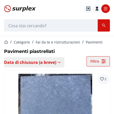
Home
Barra di ricerca
Home
Categorie
Fai da te e ristrutturazioni
Pavimenti
Pavimenti piastrellati
Filtro
Data di chiusura (a breve)
2