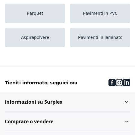
Parquet
Pavimenti in PVC
Aspirapolvere
Pavimenti in laminato
Sottostrati per pavimenti
Parquet in ceramica
faceboo
inst
li
Tieniti informato, seguici ora
Pavimento in sughero
Tappeto
Informazioni su Surplex
Comprare o vendere