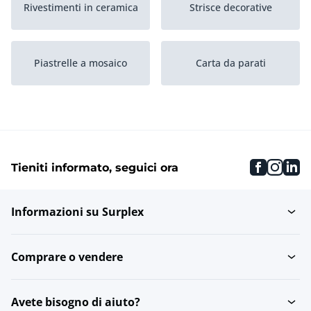
Rivestimenti in ceramica
Strisce decorative
Piastrelle a mosaico
Carta da parati
Piastrelle da bagno
faceboo
inst
li
Tieniti informato, seguici ora
Informazioni su Surplex
Comprare o vendere
Avete bisogno di aiuto?