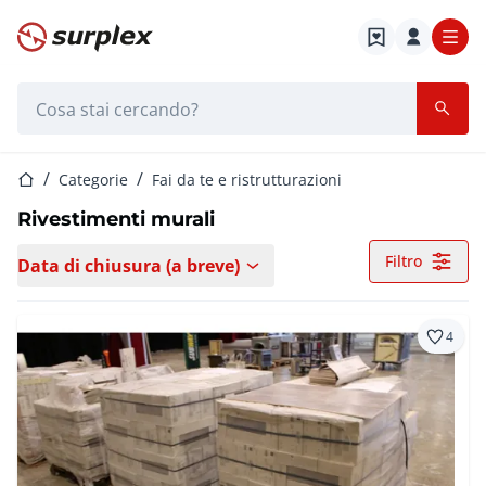
Home
Barra di ricerca
Home
Categorie
Fai da te e ristrutturazioni
Rivestimenti murali
Filtro
Data di chiusura (a breve)
4