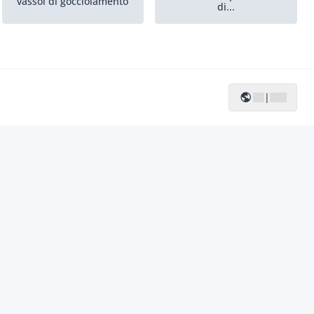
vassoi di gocciolamento
di...
Bilanciatori della ruota
|