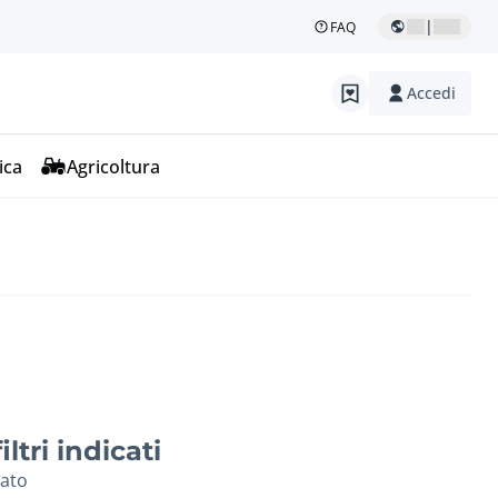
|
FAQ
Accedi
ica
Agricoltura
ltri indicati
vato