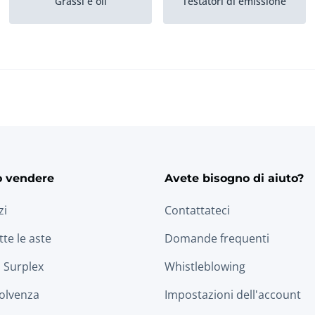
Grassi e oli
Testatori di emissione
Cavi di avviamento
Cambio dei pneumatici
o vendere
Avete bisogno di aiuto?
zi
Contattateci
tte le aste
Domande frequenti
 Surplex
Whistleblowing
solvenza
Impostazioni dell'account