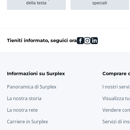
della testa
speciali
Autolavaggi
jacks garage
facebook
instagram
linkedin
Tieniti informato, seguici ora
Informazioni su Surplex
Comprare 
Panoramica di Surplex
I nostri servi
La nostra storia
Visualizza tu
La nostra rete
Vendere con
Carriere in Surplex
Servizi di in