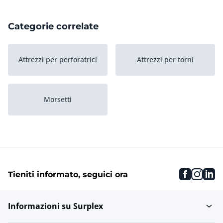
Categorie correlate
Attrezzi per perforatrici
Attrezzi per torni
Morsetti
faceboo
inst
li
Tieniti informato, seguici ora
Informazioni su Surplex