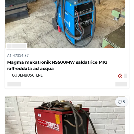
A1-47354-87
Magma mekatronik RS500MW saldatrice MIG
raffreddata ad acqua
OUDENBOSCH,
NL
5