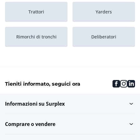
Trattori
Yarders
Rimorchi di tronchi
Deliberatori
Mietitrici
Gru forestali
faceboo
inst
li
Tieniti informato, seguici ora
Trattori forestali
Harwarder
Informazioni su Surplex
Spedizionieri
Comprare o vendere