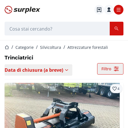
Home
Barra di ricerca
Home
Categorie
Silvicoltura
Attrezzature forestali
Trinciatrici
Filtro
Data di chiusura (a breve)
4