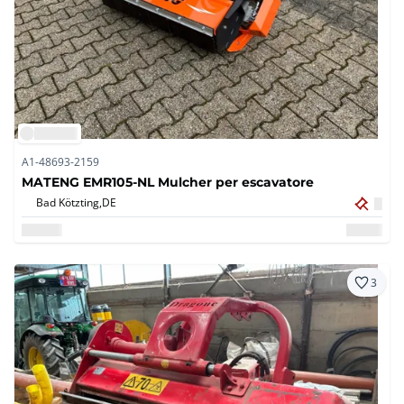
A1-48693-2159
MATENG EMR105-NL Mulcher per escavatore
Bad Kötzting,
DE
3