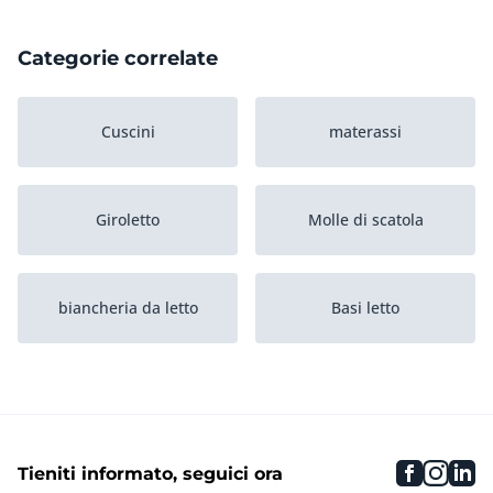
Categorie correlate
Cuscini
materassi
Giroletto
Molle di scatola
biancheria da letto
Basi letto
Testiere
faceboo
inst
li
Tieniti informato, seguici ora