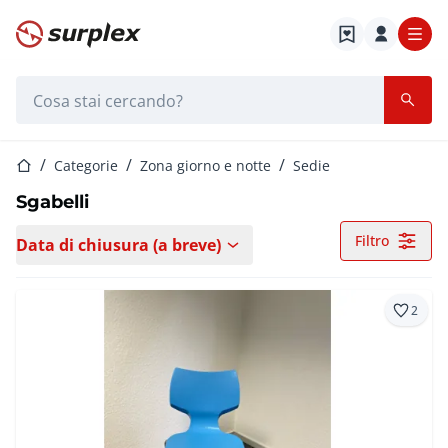
Home
Barra di ricerca
Home
Categorie
Zona giorno e notte
Sedie
Sgabelli
Filtro
Data di chiusura (a breve)
2