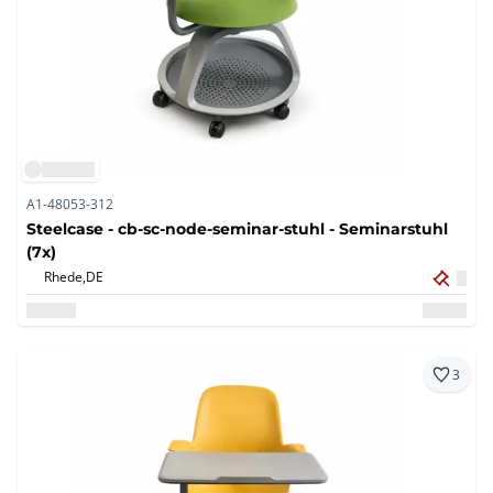
A1-48053-312
Steelcase - cb-sc-node-seminar-stuhl - Seminarstuhl
(7x)
Rhede,
DE
3