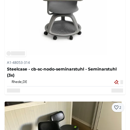
A1-48053-314
Steelcase - cb-sc-nodo-seminarstuhl - Seminarstuhl
(3x)
Rhede,
DE
2