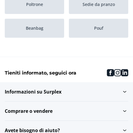
Poltrone
Sedie da pranzo
Beanbag
Pouf
faceboo
inst
li
Tieniti informato, seguici ora
Informazioni su Surplex
Comprare o vendere
Avete bisogno di aiuto?