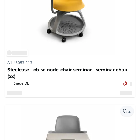
A1-48053-313
Steelcase - cb-sc-node-chair seminar - seminar chair
(2x)
Rhede,
DE
2