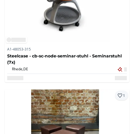
A1-48053-315
Steelcase - cb-sc-node-seminar-stuhl - Seminarstuhl
(7x)
Rhede,
DE
1