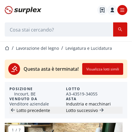
Home
Barra di ricerca
Home
Lavorazione del legno
Levigatura e Lucidatura
Questa asta è terminata!
Visualizza lotti simili
POSIZIONE
LOTTO
Incourt, BE
A3-43519-34055
VENDUTO DA
ASTA
Venditore aziendale
Industria e macchinari
Lotto precedente
Lotto successivo
1
/
7