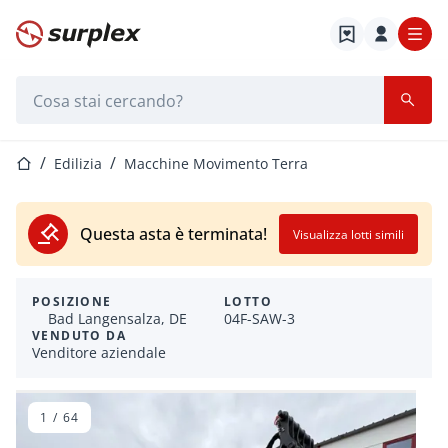
Home
Barra di ricerca
Home
Edilizia
Macchine Movimento Terra
Questa asta è terminata!
Visualizza lotti simili
POSIZIONE
LOTTO
Bad Langensalza, DE
04F-SAW-3
VENDUTO DA
Venditore aziendale
1
/
64