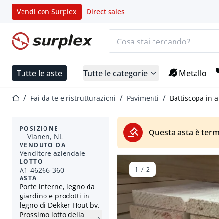
Vendi con Surplex
Direct sales
Barra di ricerca
Home
Tutte le aste
Tutte le categorie
Metallo
Home
Fai da te e ristrutturazioni
Pavimenti
Battiscopa in 
POSIZIONE
Questa asta è term
Vianen, NL
VENDUTO DA
Venditore aziendale
LOTTO
A1-46266-360
1
/
2
ASTA
Porte interne, legno da
giardino e prodotti in
legno di Dekker Hout bv.
Prossimo lotto della