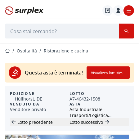
Home
Barra di ricerca
Home
Ospitalità
Ristorazione e cucina
Questa asta è terminata!
Visualizza lotti simili
POSIZIONE
LOTTO
Hüllhorst, DE
A7-46432-1508
VENDUTO DA
ASTA
Venditore privato
Asta Industriale -
Trasporti/Logistica,
Macchinari Industriali e
Lotto precedente
Lotto successivo
Tempo Libero