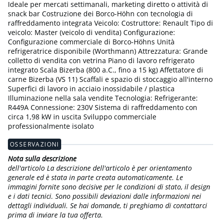
Ideale per mercati settimanali, marketing diretto o attività di
snack bar Costruzione dei Borco-Höhn con tecnologia di
raffreddamento integrata Veicolo: Costruttore: Renault Tipo di
veicolo: Master (veicolo di vendita) Configurazione:
Configurazione commerciale di Borco-Höhns Unità
refrigeratrice disponibile (Worthmann) Attrezzatura: Grande
colletto di vendita con vetrina Piano di lavoro refrigerato
integrato Scala Bizerba (800 a.C., fino a 15 kg) Affettatore di
carne Bizerba (VS 11) Scaffali e spazio di stoccaggio all'interno
Superfici di lavoro in acciaio inossidabile / plastica
Illuminazione nella sala vendite Tecnologia: Refrigerante:
R449A Connessione: 230V Sistema di raffreddamento con
circa 1,98 kW in uscita Sviluppo commerciale
professionalmente isolato
OSSERVAZIONI
Nota sulla descrizione
dell'articolo La descrizione dell'articolo è per orientamento
generale ed è stata in parte creata automaticamente. Le
immagini fornite sono decisive per le condizioni di stato, il design
e i dati tecnici. Sono possibili deviazioni dalle informazioni nei
dettagli individuali. Se hai domande, ti preghiamo di contattarci
prima di inviare la tua offerta.