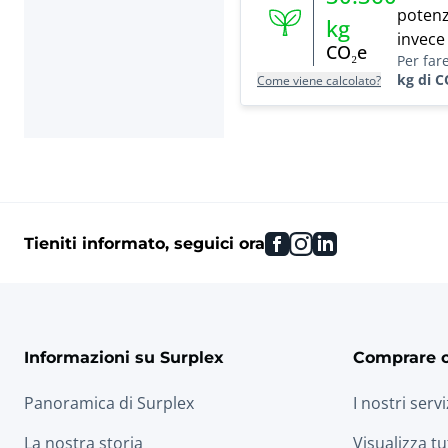
potenz
kg
invece
CO₂e
Per far
kg di C
Come viene calcolato?
facebook
instagram
linkedin
Tieniti informato, seguici ora
Informazioni su Surplex
Comprare 
Panoramica di Surplex
I nostri servi
La nostra storia
Visualizza tu