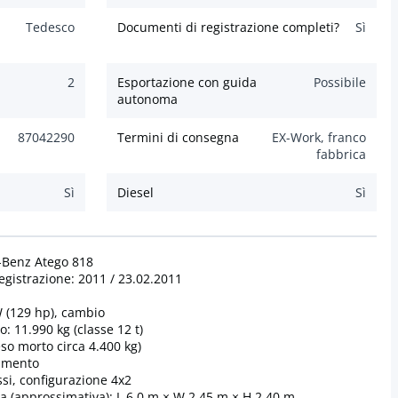
Tedesco
Documenti di registrazione completi?
Sì
2
Esportazione con guida
Possibile
autonoma
87042290
Termini di consegna
EX-Work, franco
fabbrica
Sì
Diesel
Sì
-Benz Atego 818
egistrazione: 2011 / 23.02.2011
W (129 hp), cambio
: 11.990 kg (classe 12 t)
peso morto circa 4.400 kg)
vamento
assi, configurazione 4x2
sa (approssimativa): L 6,0 m × W 2,45 m × H 2,40 m