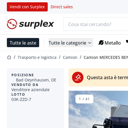
Vendi con Surplex
Direct sales
Barra di ricerca
Home
Tutte le aste
Tutte le categorie
Metallo
Home
Trasporto e logistica
Camion
Camion MERCEDES BEN
POSIZIONE
Questa asta è term
Bad Oeynhausen, DE
VENDUTO DA
Venditore aziendale
LOTTO
03K-ZZD-7
1
/
41