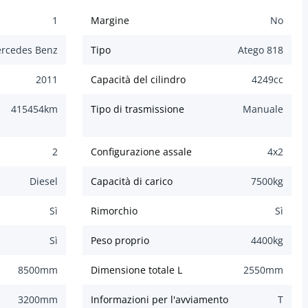
1
Margine
No
rcedes Benz
Tipo
Atego 818
2011
Capacità del cilindro
4249
cc
415454
km
Tipo di trasmissione
Manuale
2
Configurazione assale
4x2
Diesel
Capacità di carico
7500
kg
Sì
Rimorchio
Sì
Sì
Peso proprio
4400
kg
8500
mm
Dimensione totale L
2550
mm
3200
mm
Informazioni per l'avviamento
T