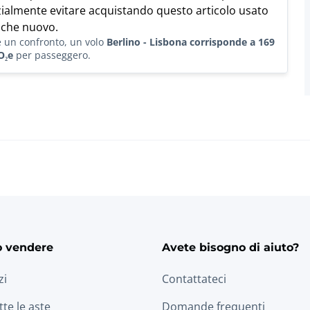
ialmente evitare acquistando questo articolo usato
 che nuovo.
e un confronto, un volo
Berlino - Lisbona corrisponde a 169
O₂e
per passeggero.
o vendere
Avete bisogno di aiuto?
zi
Contattateci
tte le aste
Domande frequenti