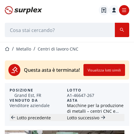
Home
Barra di ricerca
Home
Metallo
Centri di lavoro CNC
Questa asta è terminata!
Visualizza lotti simili
POSIZIONE
LOTTO
Grand Est, FR
A1-46647-267
VENDUTO DA
ASTA
Venditore aziendale
Macchine per la produzione
di metalli – centri CNC e
attrezzature industriali in
Lotto precedente
Lotto successivo
ottime condizioni, con e
senza prezzo di riserva