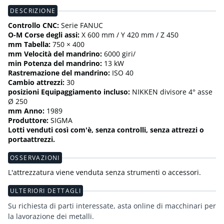
DESCRIZIONE
Controllo CNC:
Serie FANUC
O-M Corse degli assi:
X 600 mm / Y 420 mm / Z 450
mm Tabella:
750 × 400
mm Velocità del mandrino:
6000 giri/
min Potenza del mandrino:
13 kW
Rastremazione del mandrino:
ISO 40
Cambio attrezzi:
30
posizioni Equipaggiamento incluso:
NIKKEN divisore 4° asse
Ø 250
mm Anno:
1989
Produttore:
SIGMA
Lotti venduti così com'è, senza controlli, senza attrezzi o
portaattrezzi.
OSSERVAZIONI
L'attrezzatura viene venduta senza strumenti o accessori.
ULTERIORI DETTAGLI
Su richiesta di parti interessate, asta online di macchinari per
la lavorazione dei metalli.