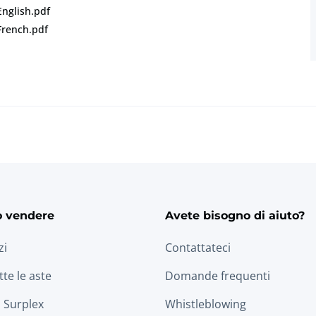
English.pdf
French.pdf
o vendere
Avete bisogno di aiuto?
zi
Contattateci
tte le aste
Domande frequenti
 Surplex
Whistleblowing