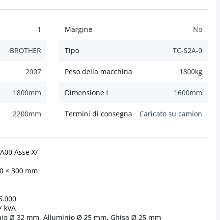
1
Margine
No
BROTHER
Tipo
TC-S2A-0
2007
Peso della macchina
1800
kg
1800
mm
Dimensione L
1600
mm
2200
mm
Termini di consegna
Caricato su camion
00 Asse X/
0 × 300 mm
6.000
 kVA
aio Ø 32 mm, Alluminio Ø 25 mm, Ghisa Ø 25 mm