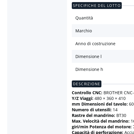
SPECIFICHE DEL LOTTO
Quantità
Marchio
Anno di costruzione
Dimensione l
Dimensione h
DESCRIZIONE
Controllo CNC:
BROTHER CNC-A
Y/Z Viaggi:
480 × 360 × 410
mm Dimensioni del tavolo:
60
Numero di utensili:
14
Rastre del mandrino:
BT30
Max. Velocità del mandrino:
1
giri/min Potenza del motore:
7
Capacità di perforazione:
Acci