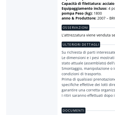
Capacità di filettatura: acciaio
Equipaggiamento incluso:
4 po
pompa Peso (kg):
1800
anno & Produttore:
2007 – B
OSSERVAZIONI
L'attrezzatura viene venduta s
ULTERIORI DETTAGLI
Su richiesta di parti interessat
Le dimensioni e i pesi mostrati
stato attuale (assemblato) dell
Smontaggio, manipolazione o im
condizioni di trasporto.
Prima di qualsiasi prenotazione 
specifiche effettive dei lotti d
garantire una corretta organiz
I ritiri saranno effettuati dop
DOCUMENTI