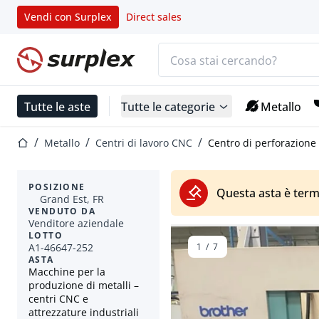
Vendi con Surplex
Direct sales
Barra di ricerca
Home
Tutte le aste
Tutte le categorie
Metallo
Home
Metallo
Centri di lavoro CNC
Centro di perforazione
POSIZIONE
Questa asta è term
Grand Est, FR
VENDUTO DA
Venditore aziendale
LOTTO
A1-46647-252
1
/
7
ASTA
Macchine per la
produzione di metalli –
centri CNC e
attrezzature industriali