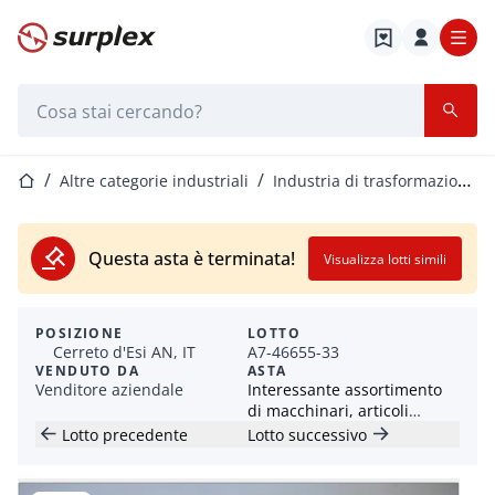
Home
Barra di ricerca
Home
Altre categorie industriali
Industria di trasformazione della plastica
Questa asta è terminata!
Visualizza lotti simili
POSIZIONE
LOTTO
Cerreto d'Esi AN, IT
A7-46655-33
VENDUTO DA
ASTA
Venditore aziendale
Interessante assortimento
di macchinari, articoli
industriali e per officina
Lotto precedente
Lotto successivo