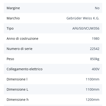
Margine
No
Marchio
Gebrüder Weiss K.G.
Tipo
AF6/50/VCUW356
Anno di costruzione
1980
Numero di serie
22542
Peso
850
kg
Collegamento elettrico
400
V
Dimensione l
1100
mm
Dimensione L
1100
mm
Dimensione h
1200
mm