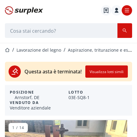
Home
Barra di ricerca
Home
Lavorazione del legno
Aspirazione, triturazione e essiccazione
Questa asta è terminata!
Visualizza lotti simili
POSIZIONE
LOTTO
Arnstorf, DE
03E-SQ8-1
VENDUTO DA
Venditore aziendale
1
/
14