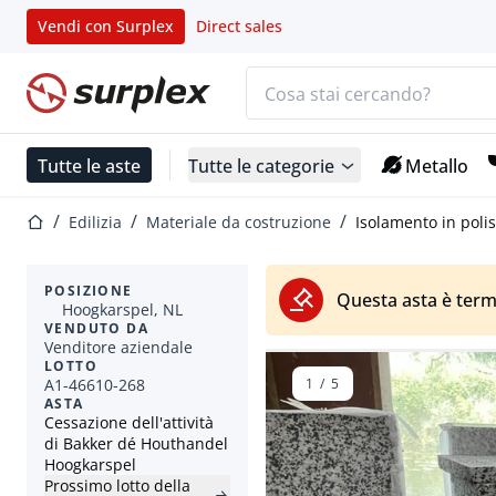
Vendi con Surplex
Direct sales
Barra di ricerca
Home
Tutte le aste
Tutte le categorie
Metallo
Home
Edilizia
Materiale da costruzione
Isolamento in poli
POSIZIONE
Questa asta è term
Hoogkarspel, NL
VENDUTO DA
Venditore aziendale
LOTTO
A1-46610-268
1
/
5
ASTA
Cessazione dell'attività
di Bakker dé Houthandel
Hoogkarspel
Prossimo lotto della