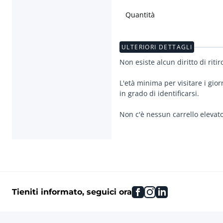
Quantità
ULTERIORI DETTAGLI
Non esiste alcun diritto di ritir
L'età minima per visitare i gior
in grado di identificarsi.
facebook
instagram
linkedin
Tieniti informato, seguici ora