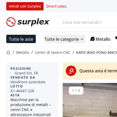
Vendi con Surplex
Direct sales
Barra di ricerca
Home
Tutte le aste
Tutte le categorie
Metallo
Home
Metallo
Centri di lavoro CNC
KAFO (KAO FONG MACHI
POSIZIONE
Questa asta è term
Grand Est, FR
VENDUTO DA
Venditore aziendale
LOTTO
A1-46647-228
1
/
3
ASTA
Macchine per la
produzione di metalli –
centri CNC e
attrezzature industriali