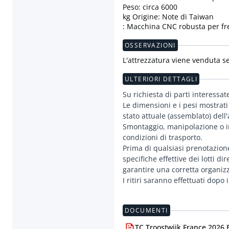
Peso: circa 6000
kg Origine: Note di Taiwan
: Macchina CNC robusta per fres
OSSERVAZIONI
L'attrezzatura viene venduta s
ULTERIORI DETTAGLI
Su richiesta di parti interessat
Le dimensioni e i pesi mostrati
stato attuale (assemblato) dell
Smontaggio, manipolazione o im
condizioni di trasporto.
Prima di qualsiasi prenotazione 
specifiche effettive dei lotti d
garantire una corretta organiz
I ritiri saranno effettuati dop
DOCUMENTI
TC Troostwijk France 2026 