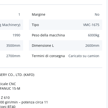
1
Margine
No
g Machinery)
Tipo
VMC-1675
1990
Peso della macchina
6000
kg
3500
mm
Dimensione L
2600
mm
2700
mm
Termini di consegna
Caricato su camion
ERY CO., LTD. (KAFO)
ticale CNC
e FANUC 15-M
 Z 610
0 giri/min – potenza circa 11
zioni BT40