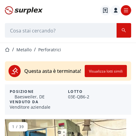
Home
Barra di ricerca
Home
Metallo
Perforatrici
Questa asta è terminata!
Visualizza lotti simili
POSIZIONE
LOTTO
Baesweiler, DE
03E-QB6-2
VENDUTO DA
Venditore aziendale
1
/
39