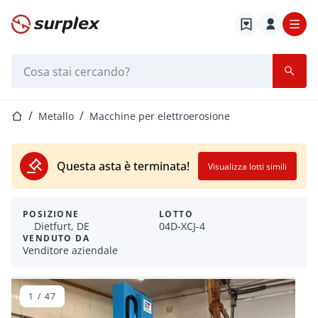
Home
Barra di ricerca
Home
Metallo
Macchine per elettroerosione
Questa asta è terminata!
Visualizza lotti simili
POSIZIONE
LOTTO
Dietfurt, DE
04D-XCJ-4
VENDUTO DA
Venditore aziendale
1
/
47