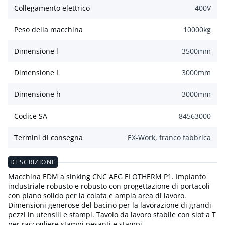
Collegamento elettrico
400
V
Peso della macchina
10000
kg
Dimensione l
3500
mm
Dimensione L
3000
mm
Dimensione h
3000
mm
Codice SA
84563000
Termini di consegna
EX-Work, franco fabbrica
DESCRIZIONE
Macchina EDM a sinking CNC AEG ELOTHERM P1. Impianto
industriale robusto e robusto con progettazione di portacoli
con piano solido per la colata e ampia area di lavoro.
Dimensioni generose del bacino per la lavorazione di grandi
pezzi in utensili e stampi. Tavolo da lavoro stabile con slot a T
per raccogliere stampi pesanti e stampi.