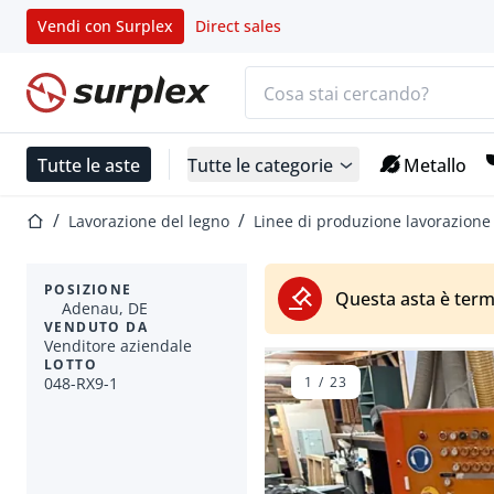
Vendi con Surplex
Direct sales
Barra di ricerca
Home
Tutte le aste
Tutte le categorie
Metallo
Home
Lavorazione del legno
Linee di produzione lavorazione
POSIZIONE
Questa asta è term
Adenau, DE
VENDUTO DA
Venditore aziendale
LOTTO
048-RX9-1
1
/
23