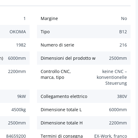
1
Margine
No
OKOMA
Tipo
B12
1982
Numero di serie
216
h)
6000
mm
Dimensioni del prodotto w
2500
mm
2200
mm
Controllo CNC,
keine CNC –
marca, tipo
konventionelle
Steuerung
9
kW
Collegamento elettrico
380
V
4500
kg
Dimensione totale L
6000
mm
2500
mm
Dimensione totale H
2200
mm
84659200
Termini di consegna
EX-Work, franco