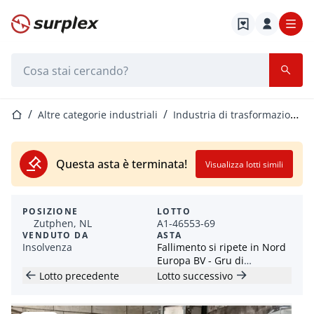
Home
Barra di ricerca
Home
Altre categorie industriali
Industria di trasformazione della plastica
Questa asta è terminata!
Visualizza lotti simili
POSIZIONE
LOTTO
Zutphen, NL
A1-46553-69
VENDUTO DA
ASTA
Insolvenza
Fallimento si ripete in Nord
Europa BV - Gru di
transbordo, compattatori,
Lotto precedente
Lotto successivo
carrelli elevatori, sistema
navetta per magazzini e
veicoli