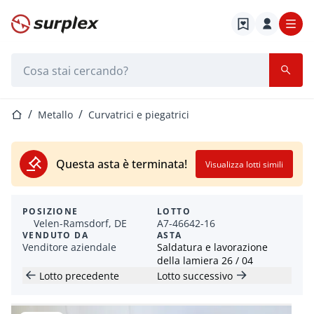
Home
Barra di ricerca
Home
Metallo
Curvatrici e piegatrici
Questa asta è terminata!
Visualizza lotti simili
POSIZIONE
LOTTO
Velen-Ramsdorf, DE
A7-46642-16
VENDUTO DA
ASTA
Venditore aziendale
Saldatura e lavorazione
della lamiera 26 / 04
Lotto precedente
Lotto successivo